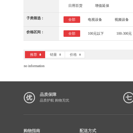
日用百货
增值延保
子类筛选：
全部
电视设备
视频设备
价格区间：
全部
100元以下
100-300元
推荐
销量
价格
no information
品质保障
品质护航 购物无忧
购物指南
配送方式