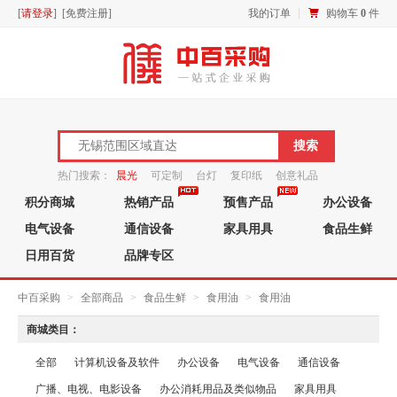
[
请登录
] [
免费注册
]
我的订单
购物车
0
件
热门搜索：
晨光
可定制
台灯
复印纸
创意礼品
积分商城
热销产品
预售产品
办公设备
笔芯
电气设备
通信设备
家具用具
食品生鲜
日用百货
品牌专区
中百采购
>
全部商品
>
食品生鲜
>
食用油
>
食用油
商城类目：
全部
计算机设备及软件
办公设备
电气设备
通信设备
广播、电视、电影设备
办公消耗用品及类似物品
家具用具