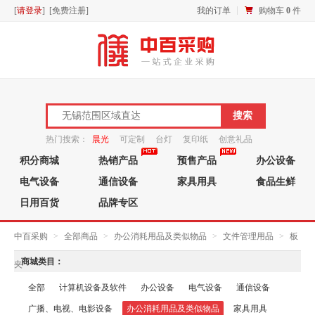
[
请登录
] [
免费注册
]
我的订单
购物车
0
件
热门搜索：
晨光
可定制
台灯
复印纸
创意礼品
积分商城
热销产品
预售产品
办公设备
笔芯
电气设备
通信设备
家具用具
食品生鲜
日用百货
品牌专区
中百采购
>
全部商品
>
办公消耗用品及类似物品
>
文件管理用品
>
板
商城类目：
夹
全部
计算机设备及软件
办公设备
电气设备
通信设备
广播、电视、电影设备
办公消耗用品及类似物品
家具用具