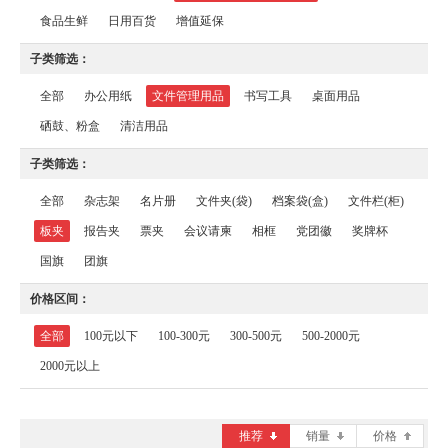
食品生鲜
日用百货
增值延保
子类筛选：
全部
办公用纸
文件管理用品
书写工具
桌面用品
硒鼓、粉盒
清洁用品
子类筛选：
全部
杂志架
名片册
文件夹(袋)
档案袋(盒)
文件栏(柜)
板夹
报告夹
票夹
会议请柬
相框
党团徽
奖牌杯
国旗
团旗
价格区间：
全部
100元以下
100-300元
300-500元
500-2000元
2000元以上
推荐
销量
价格