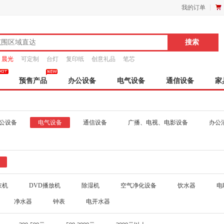
我的订单
晨光
可定制
台灯
复印纸
创意礼品
笔芯
预售产品
办公设备
电气设备
通信设备
家
公设备
电气设备
通信设备
广播、电视、电影设备
办公
衣机
DVD播放机
除湿机
空气净化设备
饮水器
电
净水器
钟表
电开水器