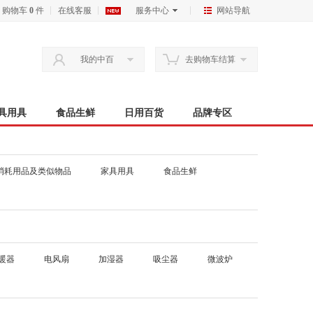
购物车
0
件
在线客服
服务中心
网站导航
我的中百
去购物车结算
具用具
食品生鲜
日用百货
品牌专区
消耗用品及类似物品
家具用具
食品生鲜
暖器
电风扇
加湿器
吸尘器
微波炉