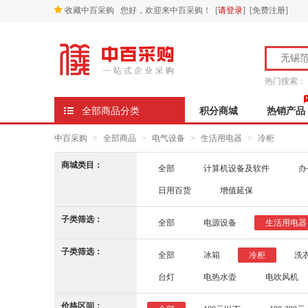
收藏中百采购
您好，欢迎来中百采购！
[
请登录
] [
免费注册
]
热门搜索：
全部商品分类
积分商城
热销产品
中百采购
>
全部商品
>
电气设备
>
生活用电器
>
冷柜
商城类目：
全部
计算机设备及软件
办
日用百货
增值延保
子类筛选：
全部
电源设备
生活用电器
子类筛选：
全部
冰箱
冷柜
洗
台灯
电热水壶
电吹风机
价格区间：