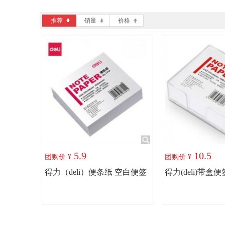
推荐
销量
价格
5.9
10.5
团购价 ¥
团购价 ¥
得力（deli）便条纸 空白便签
得力(deli)带盒便
纸 7701
加入购物车
加入购