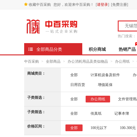
收藏中百采购
您好，欢迎来中百采购！
[
请登录
] [
免费注册
]
热门搜索：
全部商品分类
积分商城
热销产品
中百采购
>
全部商品
>
办公消耗用品及类似物品
>
办公用纸
>
商城类目：
全部
计算机设备及软件
办
日用百货
增值延保
子类筛选：
全部
办公用纸
文件管理用
子类筛选：
全部
传真纸
记事本簿
价格区间：
全部
100元以下
100-300元