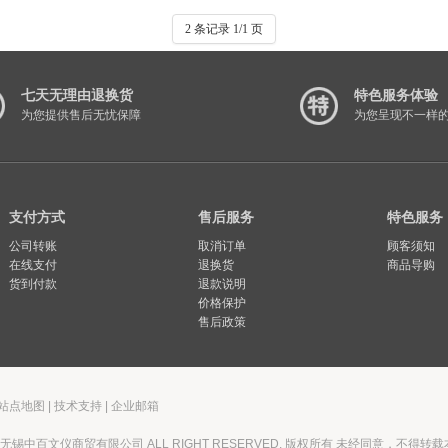
2 条记录 1/1 页
七天无理由退换货
特色服务体验
为您提供售后无忧保障
为您呈现不一样
支付方式
售后服务
特色服务
公司转账
取消订单
顾客须知
在线支付
退换货
商品导购
货到付款
退款说明
价格保护
售后政策
站点地图
|
技术支持
|
企业邮箱
026 无锡中百文仪商贸有限公司 ALL RIGHT RESERVED. 版权所有 未经同意，不得