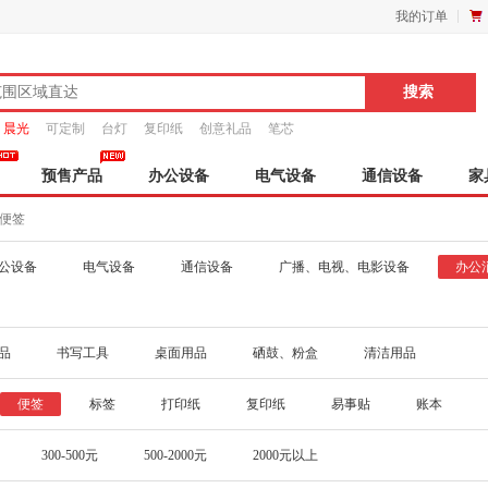
我的订单
晨光
可定制
台灯
复印纸
创意礼品
笔芯
预售产品
办公设备
电气设备
通信设备
家
便签
公设备
电气设备
通信设备
广播、电视、电影设备
办公
品
书写工具
桌面用品
硒鼓、粉盒
清洁用品
便签
标签
打印纸
复印纸
易事贴
账本
300-500元
500-2000元
2000元以上