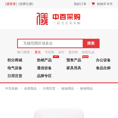
[
请登录
] [
免费注册
]
我的订单
购物车
0
件
热门搜索：
晨光
可定制
台灯
复印纸
创意礼品
积分商城
热销产品
预售产品
办公设备
笔芯
电气设备
通信设备
家具用具
食品生鲜
日用百货
品牌专区
中百采购
>
全部商品
>
日用百货
>
收纳用品
>
收纳用品