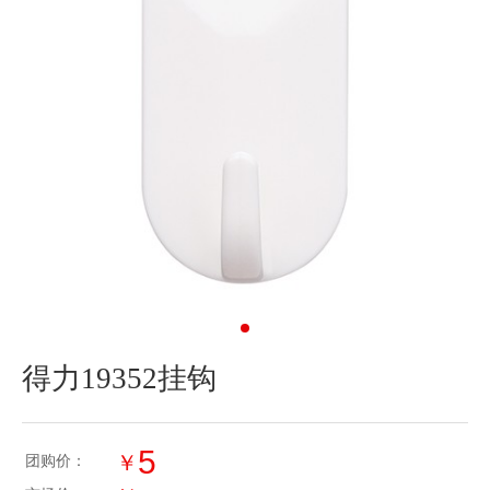
得力19352挂钩
5
￥
团购价：