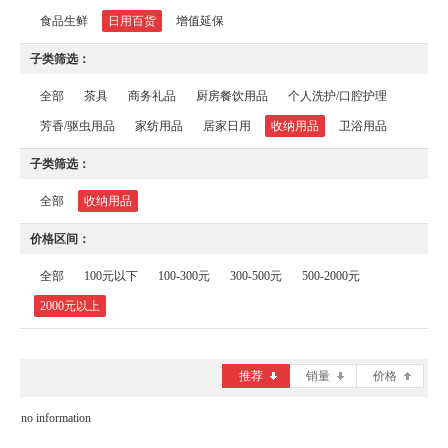
食品生鲜
日用百货
增值延保
子类筛选：
全部
茶具
商务礼品
厨房餐饮用品
个人洗护/口腔护理
芳香/驱虫用品
家纺用品
居家日用
收纳用品
卫浴用品
子类筛选：
全部
收纳用品
价格区间：
全部
100元以下
100-300元
300-500元
500-2000元
2000元以上
推荐
销量
价格
no information