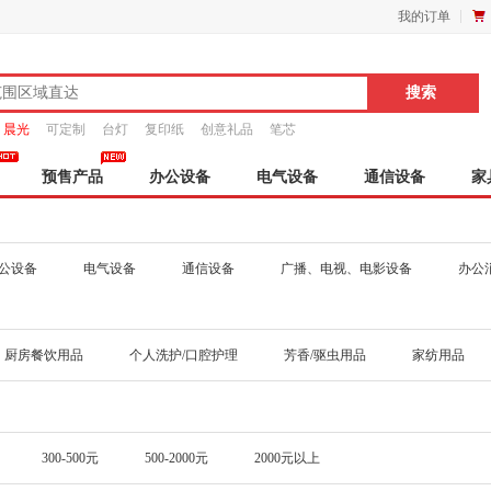
我的订单
晨光
可定制
台灯
复印纸
创意礼品
笔芯
预售产品
办公设备
电气设备
通信设备
家
公设备
电气设备
通信设备
广播、电视、电影设备
办公
厨房餐饮用品
个人洗护/口腔护理
芳香/驱虫用品
家纺用品
300-500元
500-2000元
2000元以上