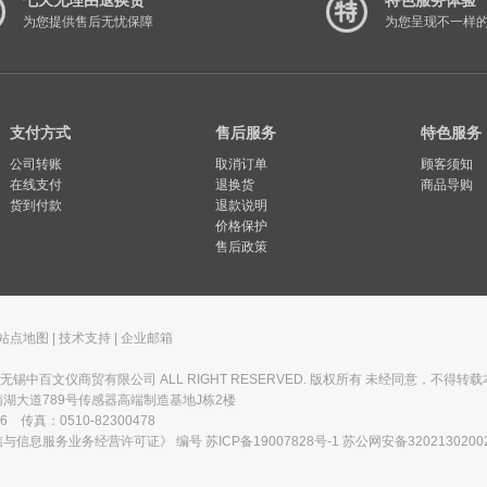
七天无理由退换货
特色服务体验
为您提供售后无忧保障
为您呈现不一样
支付方式
售后服务
特色服务
公司转账
取消订单
顾客须知
在线支付
退换货
商品导购
货到付款
退款说明
价格保护
售后政策
站点地图
|
技术支持
|
企业邮箱
026 无锡中百文仪商贸有限公司 ALL RIGHT RESERVED. 版权所有 未经同意，不得
湖大道789号传感器高端制造基地J栋2楼
06 传真：0510-82300478
信与信息服务业务经营许可证》 编号
苏ICP备19007828号-1
苏公网安备3202130200