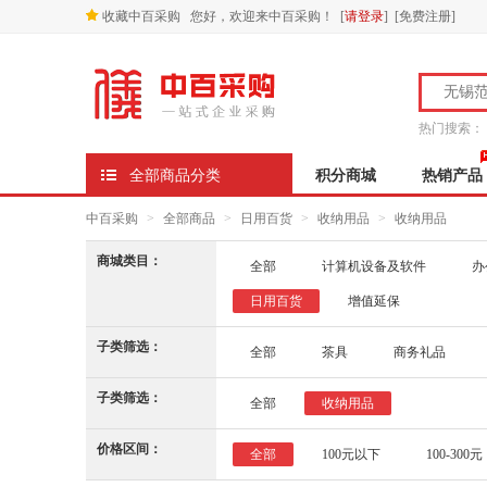
收藏中百采购
您好，欢迎来中百采购！
[
请登录
] [
免费注册
]
热门搜索：
全部商品分类
积分商城
热销产品
中百采购
>
全部商品
>
日用百货
>
收纳用品
>
收纳用品
商城类目：
全部
计算机设备及软件
办
日用百货
增值延保
子类筛选：
全部
茶具
商务礼品
子类筛选：
全部
收纳用品
价格区间：
全部
100元以下
100-300元